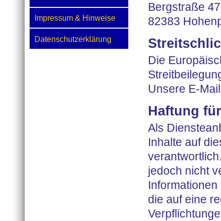
Bergstraße 47
Impressum & Hinweise
82383 Hohenp
Datenschutzerklärung
Streitschli
Die Europäisch
Streitbeilegun
Unsere E-Mail
Haftung für
Als Dienstean
Inhalte auf d
verantwortlich
jedoch nicht v
Informationen
die auf eine r
Verpflichtung